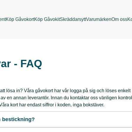
ent
Köp Gåvokort
Köp Gåvokit
Skräddarsytt
Varumärken
Om oss
Ko
var - FAQ
te att lösa in? Våra gåvokort har vår logga på sig och löses enkelt
t av en annan leverantör. Innan du kontaktar oss vänligen kontroll
Våra kort har endast siffror i koden, inga bokstäver.
h bestickning?