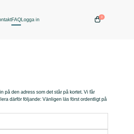
0
ntakt
FAQ
Logga in
 in på den adress som det står på kortet. Vi får
era därför följande: Vänligen läs först ordentligt på