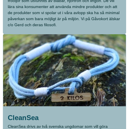
fröoljor som utvunnits av blåbär, hjortron och lingon. De vill
lära sina konsumenter att använda mindre produkter och att
de produkter som vi spolar ut i våra avlopp ska ha så minimal
påverkan som bara möjligt är på miljön. Vi på Gåvokort älskar
c/o Gerd och deras filosofi.
CleanSea
CleanSea drivs av två svenska ungdomar som vill göra