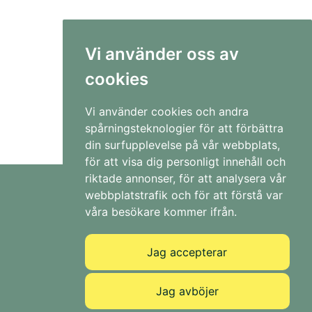
Vi använder oss av
cookies
Vi använder cookies och andra
spårningsteknologier för att förbättra
din surfupplevelse på vår webbplats,
för att visa dig personligt innehåll och
riktade annonser, för att analysera vår
webbplatstrafik och för att förstå var
Kontakt
våra besökare kommer ifrån.
info@ahagavokort.se
Jag accepterar
08-750 52 52
0707-52 52 31
Jag avböjer
Org.nr 556726-0053