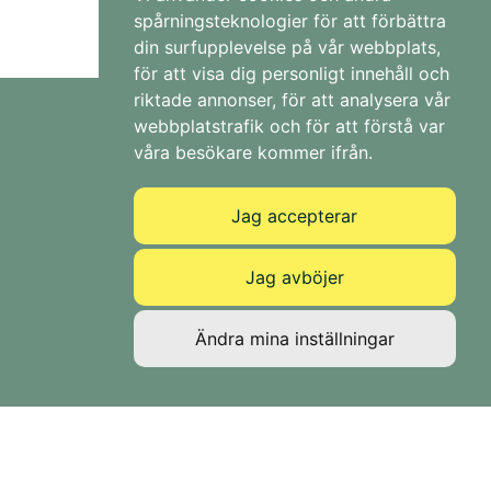
spårningsteknologier för att förbättra
din surfupplevelse på vår webbplats,
för att visa dig personligt innehåll och
riktade annonser, för att analysera vår
webbplatstrafik och för att förstå var
Kontakt
våra besökare kommer ifrån.
info@ahagavokort.se
Jag accepterar
08-750 52 52
0707-52 52 31
Jag avböjer
Org.nr 556726-0053
Aha!
Ändra mina inställningar
Köp Gåvokort
Köp Gåvokit
Om oss
Kontakt